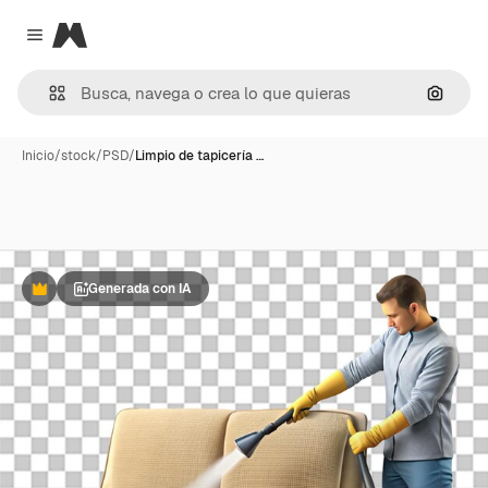
Magnific
Close menu
Buscar
Inicio
/
stock
/
PSD
/
Limpio de tapicería …
Generada con IA
Premium