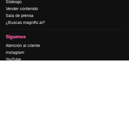
Slidesgo
Vender contenido
Sala de prensa
¿Buscas magnific.ai?
Síguenos
Atención al cliente
Instagram
YouTube
LinkedIn
TikTok
Discord
X
Reddit
Copyright © 2010-
2026
Freepik Company S.L.U.
Todos los derechos
reservados
.