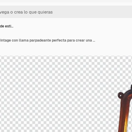
 de esti…
Una linterna de estilo vintage con llama parpadeante perfecta para crear una atmósfera acogedora en cualquier entorno