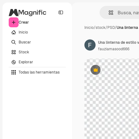
Crear
Inicio
/
stock
/
PSD
/
Una linterna
Inicio
Buscar
fauziamasood666
Stock
Explorar
Todas las herramientas
Premium