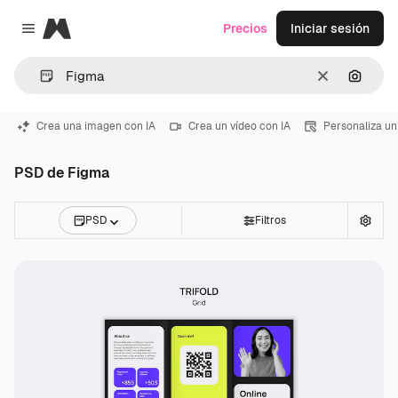
Magnific
Precios
Iniciar sesión
Close menu
Borrar
Buscar
Crea una imagen con IA
Crea un vídeo con IA
Personaliza un
PSD de Figma
PSD
Filtros