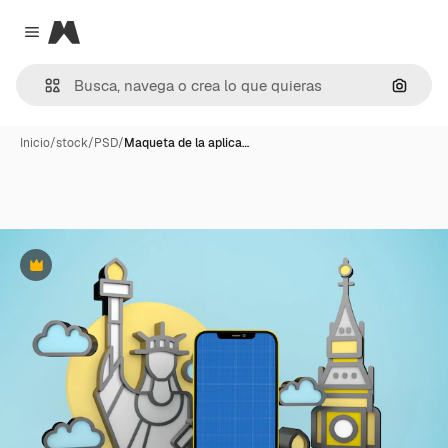
Magnific
Close menu
Buscar
Inicio
/
stock
/
PSD
/
Maqueta de la aplica…
Premium