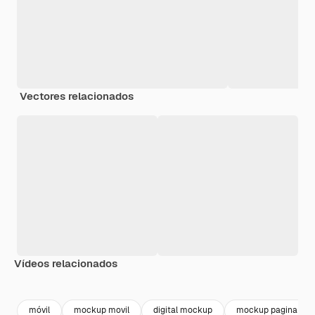
Vectores relacionados
Vídeos relacionados
Premium
Premium
Premium
Premium
móvil
mockup movil
digital mockup
mockup pagina we