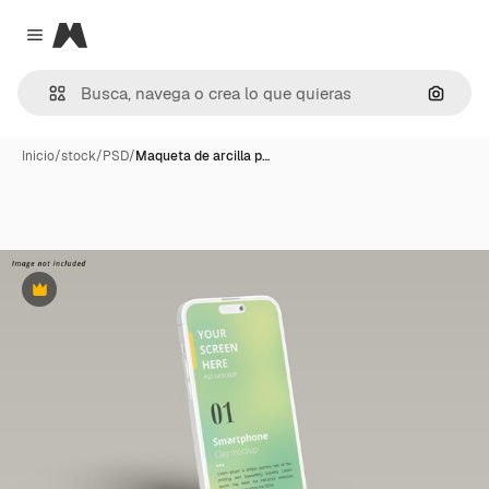
Magnific
Close menu
Buscar
Inicio
/
stock
/
PSD
/
Maqueta de arcilla p…
Premium