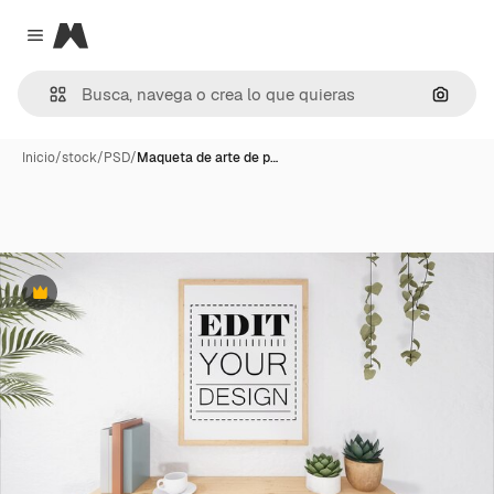
Magnific
Close menu
Buscar
Inicio
/
stock
/
PSD
/
Maqueta de arte de p…
Premium