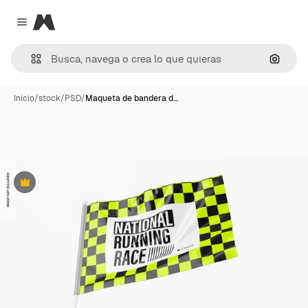
Magnific
Close menu
Buscar
Inicio
/
stock
/
PSD
/
Maqueta de bandera d…
Premium