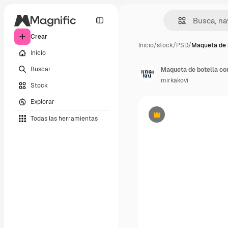
Crear
Inicio
/
stock
/
PSD
/
Maqueta de 
Inicio
Buscar
Maqueta de botella con
mirkakovi
Stock
Explorar
Todas las herramientas
Premium