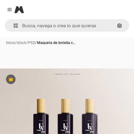
Magnific
Close menu
Buscar
Inicio
/
stock
/
PSD
/
Maqueta de botella c…
Premium