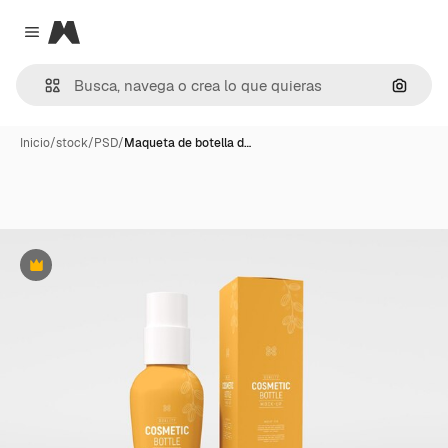
Magnific
Close menu
Buscar
Inicio
/
stock
/
PSD
/
Maqueta de botella d…
Premium