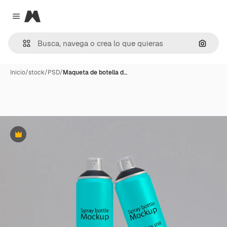
Magnific
Close menu
Buscar
Inicio
/
stock
/
PSD
/
Maqueta de botella d…
Premium