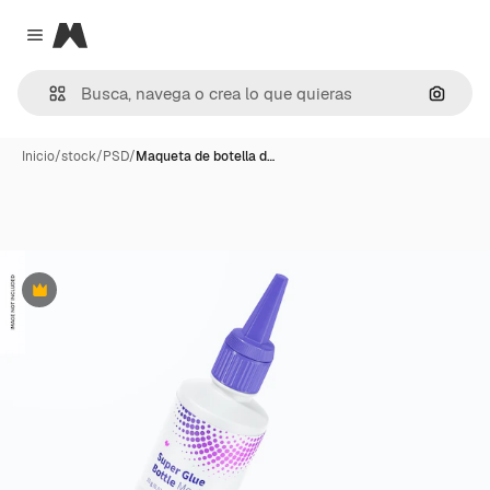
Magnific
Close menu
Buscar
Inicio
/
stock
/
PSD
/
Maqueta de botella d…
Premium