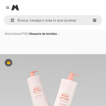
Magnific
Close menu
Buscar
Inicio
/
stock
/
PSD
/
Maqueta de botellas …
Premium