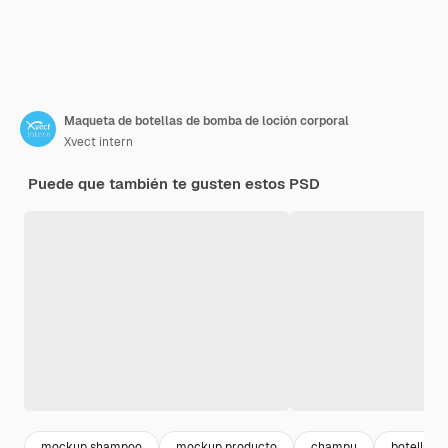
Maqueta de botellas de bomba de loción corporal
Xvect intern
Puede que también te gusten estos PSD
mockup shampoo
mockup producto
champu
botella de