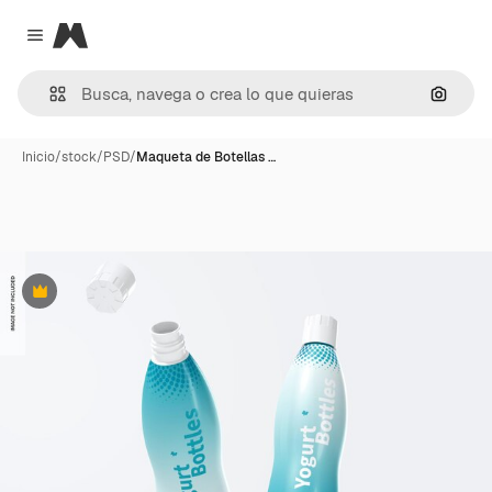
Magnific
Close menu
Buscar
Inicio
/
stock
/
PSD
/
Maqueta de Botellas …
Premium