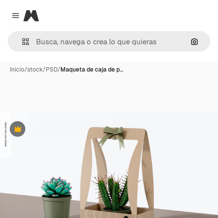
Magnific
Close menu
Buscar
Inicio
/
stock
/
PSD
/
Maqueta de caja de p…
Premium