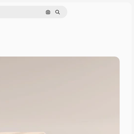
Buscar por imagen
Buscar