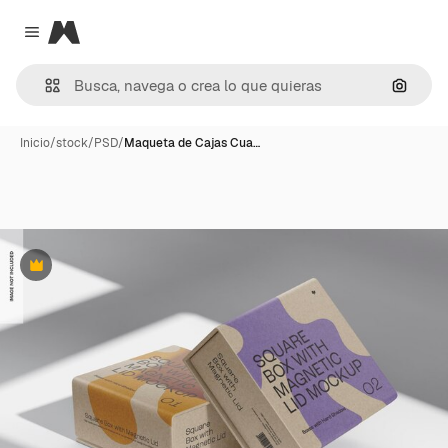
Magnific
Close menu
Buscar
Inicio
/
stock
/
PSD
/
Maqueta de Cajas Cua…
Premium