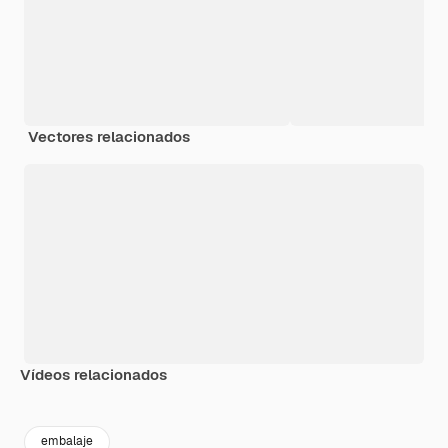
Vectores relacionados
Vídeos relacionados
Premium
Premium
Premium
Premium
embalaje