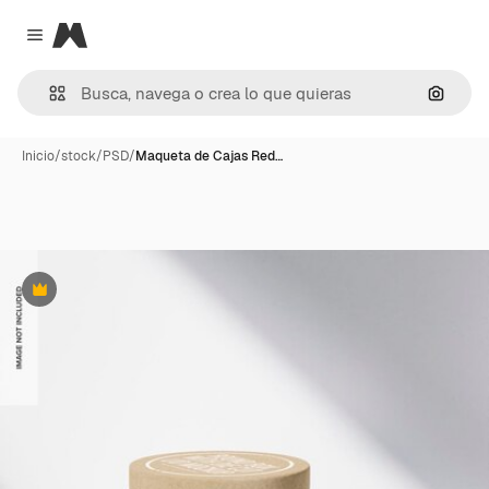
Magnific
Close menu
Buscar
Inicio
/
stock
/
PSD
/
Maqueta de Cajas Red…
Premium