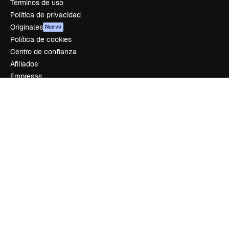
Términos de uso
Política de privacidad
Originales
Nuevo
Política de cookies
Centro de confianza
Afiliados
Empresas
Empresa
Precios
Sobre nosotros
Reviews
Empleo
Tendencias de búsqueda
Blog
Eventos
Slidesgo
Vender contenido
Sala de prensa