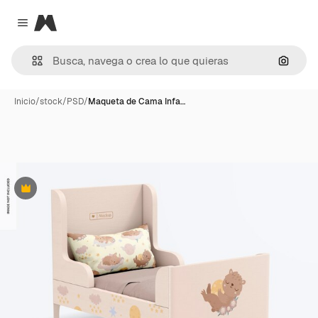
Magnific
Close menu
Buscar
Inicio
/
stock
/
PSD
/
Maqueta de Cama Infa…
Premium