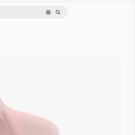
Buscar por imagen
Buscar