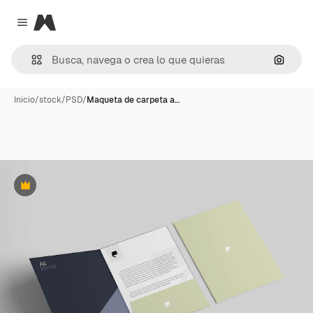
Magnific
Close menu
Buscar
Inicio
/
stock
/
PSD
/
Maqueta de carpeta a…
Premium