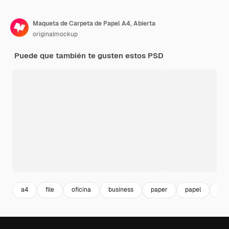
Maqueta de Carpeta de Papel A4, Abierta
originalmockup
Puede que también te gusten estos PSD
a4
file
oficina
business
paper
papel
car