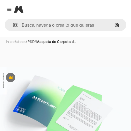
Magnific
Close menu
Buscar
Inicio
/
stock
/
PSD
/
Maqueta de Carpeta d…
Premium