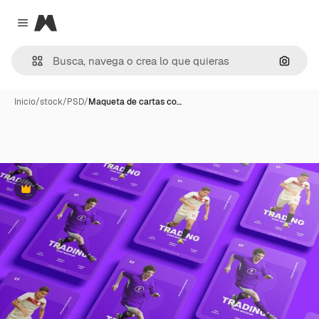
Magnific
Close menu
Buscar
Inicio
/
stock
/
PSD
/
Maqueta de cartas co…
Premium