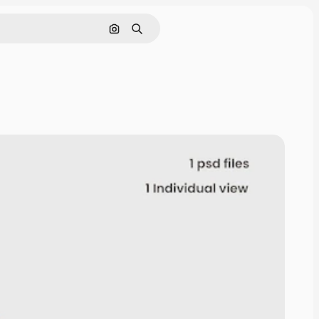
Buscar por imagen
Buscar