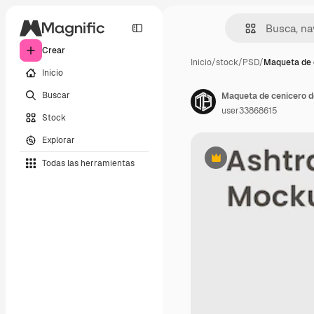
Crear
Inicio
/
stock
/
PSD
/
Maqueta de 
Inicio
Buscar
Maqueta de cenicero 
user33868615
Stock
Explorar
Todas las herramientas
Premium