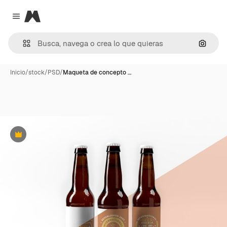
Magnific
Close menu
Buscar
Inicio
/
stock
/
PSD
/
Maqueta de concepto …
Premium