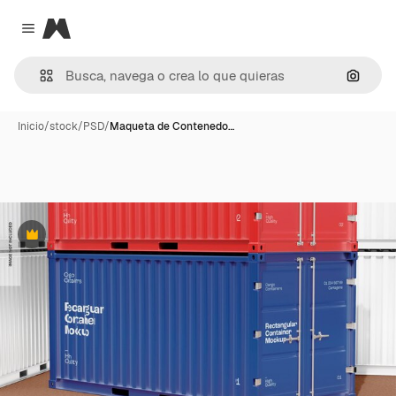
Magnific
Close menu
Buscar
Inicio
/
stock
/
PSD
/
Maqueta de Contenedo…
Premium