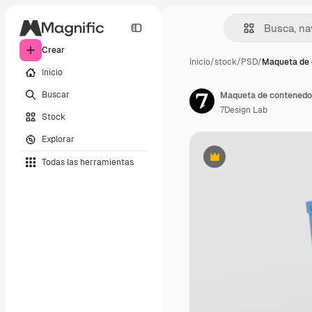
Crear
Inicio
/
stock
/
PSD
/
Maqueta de
Inicio
Buscar
Maqueta de contenedor 
7Design Lab
Stock
Explorar
Todas las herramientas
Premium