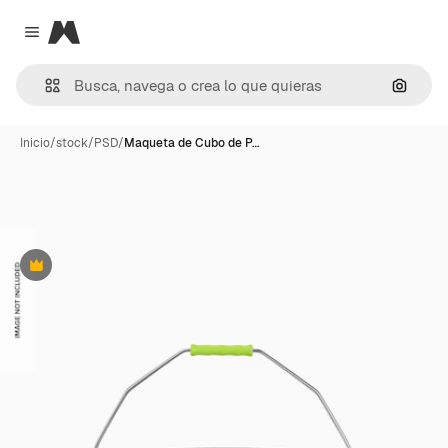
Magnific
Close menu
Buscar
Inicio
/
stock
/
PSD
/
Maqueta de Cubo de P…
Premium