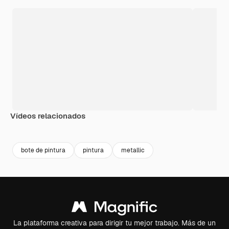
Vídeos relacionados
Premium
Premium
Premium
Premium
Generado p
bote de pintura
pintura
metallic
La plataforma creativa para dirigir tu mejor trabajo. Más de un