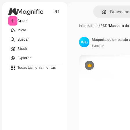
Crear
Inicio
/
stock
/
PSD
/
Maqueta de 
Inicio
Buscar
xvector
Stock
Explorar
Todas las herramientas
Premium