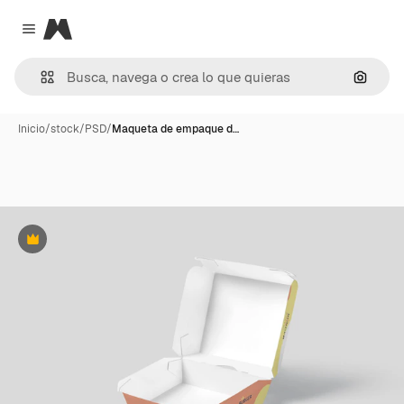
Magnific
Close menu
Buscar
Inicio
/
stock
/
PSD
/
Maqueta de empaque d…
Premium