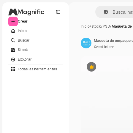
Crear
Inicio
/
stock
/
PSD
/
Maqueta de
Inicio
Buscar
Maqueta de empaque d
Xvect intern
Stock
Explorar
Todas las herramientas
Premium