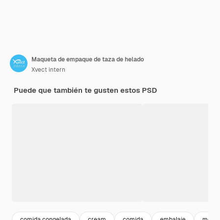
Maqueta de empaque de taza de helado
Xvect intern
Puede que también te gusten estos PSD
comida congelada
cream
comida
embalaje
mocku