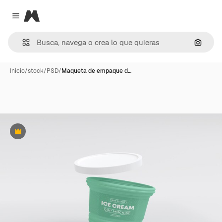
Magnific
Close menu
Buscar
Inicio
/
stock
/
PSD
/
Maqueta de empaque d…
Premium