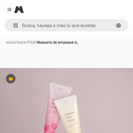
Magnific
Close menu
Buscar
Inicio
/
stock
/
PSD
/
Maqueta de empaque d…
Premium