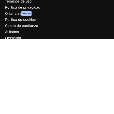
Términos de uso
Política de privacidad
Originales
Nuevo
Política de cookies
Centro de confianza
Afiliados
Empresas
Empresa
Precios
Sobre nosotros
Reviews
Empleo
Tendencias de búsqueda
Blog
Eventos
Slidesgo
Vender contenido
Sala de prensa