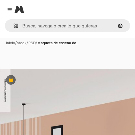
Magnific
Close menu
Buscar
Inicio
/
stock
/
PSD
/
Maqueta de escena de…
Premium