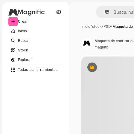
Crear
Inicio
/
stock
/
PSD
/
Maqueta de e
Inicio
Buscar
Maqueta de escritorio 
magnific
Stock
Explorar
Todas las herramientas
Premium