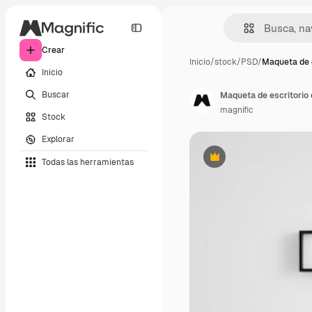
Crear
Inicio
/
stock
/
PSD
/
Maqueta de e
Inicio
Buscar
Maqueta de escritorio 
magnific
Stock
Explorar
Todas las herramientas
Premium