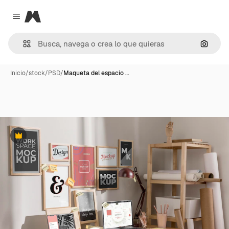
Magnific
Close menu
Buscar
Inicio
/
stock
/
PSD
/
Maqueta del espacio …
Premium