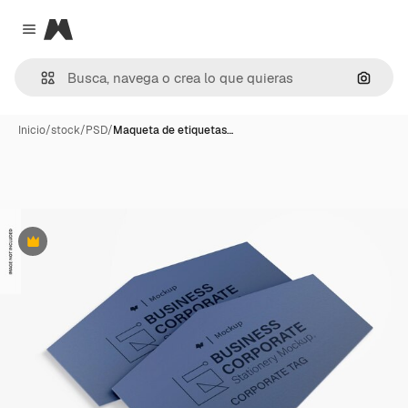
Magnific
Close menu
Buscar
Inicio
/
stock
/
PSD
/
Maqueta de etiquetas…
Premium