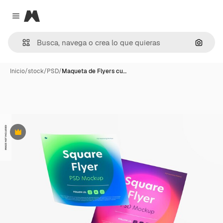
Magnific
Close menu
Buscar
Inicio
/
stock
/
PSD
/
Maqueta de Flyers cu…
Premium