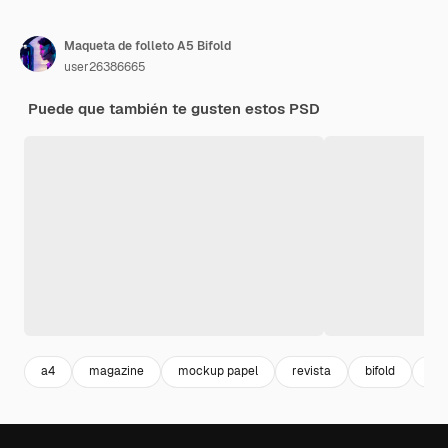
Maqueta de folleto A5 Bifold
user26386665
Puede que también te gusten estos PSD
a4
magazine
mockup papel
revista
bifold
pr