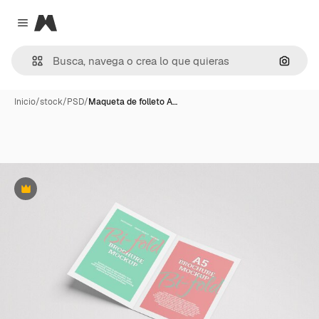
Magnific
Close menu
Buscar
Inicio
/
stock
/
PSD
/
Maqueta de folleto A…
Premium