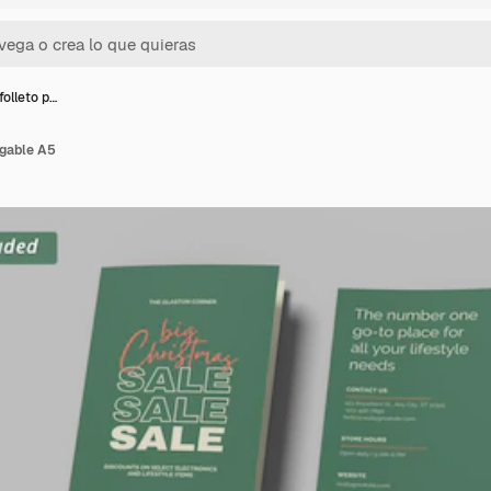
olleto p…
egable A5