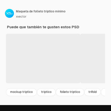
Maqueta de folleto tríptico mínimo
xvector
Puede que también te gusten estos PSD
mockup triptico
triptico
folleto triptico
trifold
bra