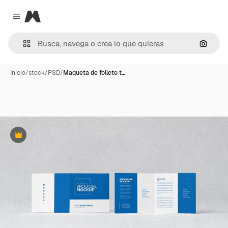
Magnific
Close menu
Buscar
Inicio
/
stock
/
PSD
/
Maqueta de folleto t…
Premium