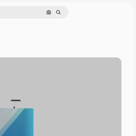
Buscar por imagen
Buscar