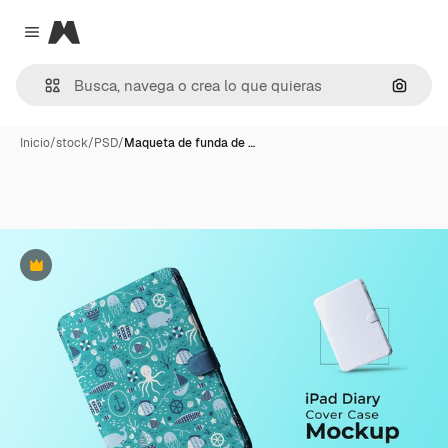
Magnific
Close menu
Buscar
Inicio
/
stock
/
PSD
/
Maqueta de funda de …
Premium