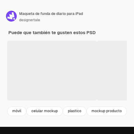
Maqueta de funda de diario para iPad
designertale
Puede que también te gusten estos PSD
móvil
celular mockup
plastico
mockup producto
t