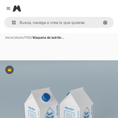
Magnific
Close menu
Buscar
Inicio
/
stock
/
PSD
/
Maqueta de ladrillo …
Premium