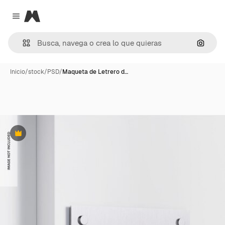
Magnific
Close menu
Buscar
Inicio
/
stock
/
PSD
/
Maqueta de Letrero d…
Premium