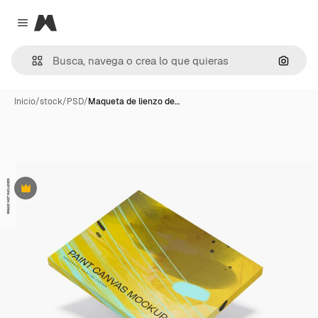
Magnific
Close menu
Buscar
Inicio
/
stock
/
PSD
/
Maqueta de lienzo de…
Premium