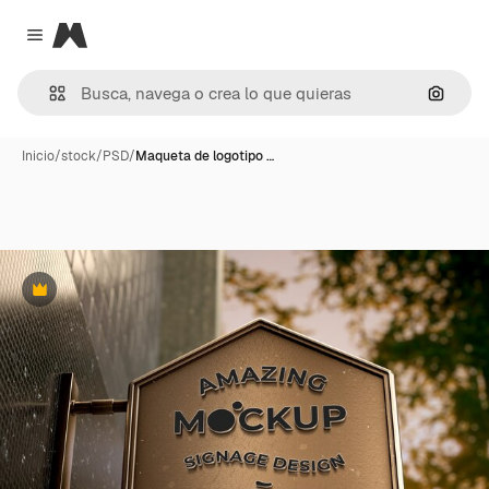
Magnific
Close menu
Buscar
Inicio
/
stock
/
PSD
/
Maqueta de logotipo …
Premium