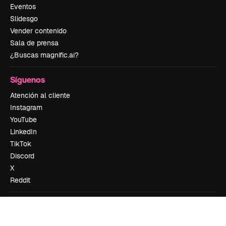
Eventos
Slidesgo
Vender contenido
Sala de prensa
¿Buscas magnific.ai?
Síguenos
Atención al cliente
Instagram
YouTube
LinkedIn
TikTok
Discord
X
Reddit
Copyright © 2010-
2026
Freepik Company S.L.U.
Todos los derechos