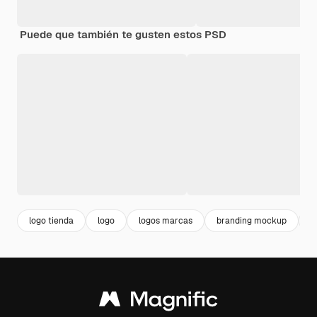
Puede que también te gusten estos PSD
logo tienda
logo
logos marcas
branding mockup
t