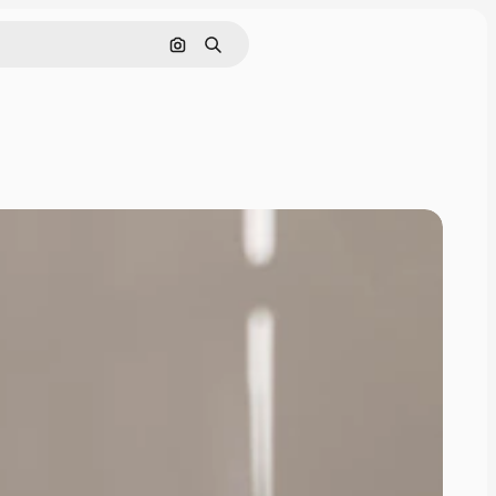
Buscar por imagen
Buscar