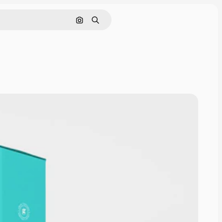
Buscar por imagen
Buscar